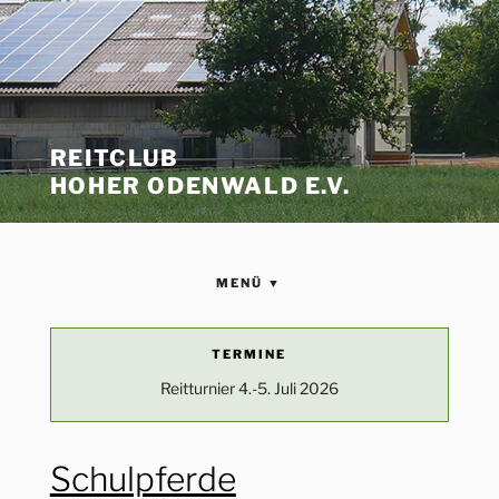
REITCLUB
HOHER ODENWALD E.V.
MENÜ ▼
STARTSEITE
TERMINE
Reitturnier 4.-5. Juli 2026
VEREIN
Wir über uns
REITANLAGE
Schulpferde