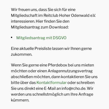
Vorstandschaft
Reitanlage
REITUNTERRICHT
Wir freuen uns, dass Sie sich für eine
Vereinsjugend
Anfahrt
Mitgliedschaft im Reitclub Hoher Odenwald e.V.
Reitunterricht
VERANSTALTUNGEN
Mitglied werden
interessieren. Hier finden Sie den
Schulpferde
Mitgliedsantrag zum Download:
Lehrgänge
REITPLATZBAU
Mitgliedsantrag mit DSGVO
Turnier
NEUIGKEITEN
Eine aktuelle Preisliste lassen wir Ihnen gerne
zukommen.
TERMINE
Wenn Sie gerne eine Pferdebox bei uns mieten
möchten oder einen Anlagennutzungsvertrag
FÖRDERER UND SPONSOREN
abschließen möchten, dann kontaktieren Sie uns
bitte über das
Kontaktformular
oder schreiben
KONTAKT
Sie uns direkt eine E-Mail an info@rcho.de. Wir
werden uns schnellstmöglich um Ihre Anfrage
kümmern.