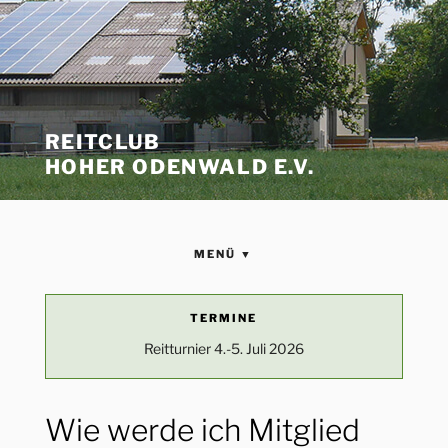
REITCLUB
HOHER ODENWALD E.V.
MENÜ ▼
STARTSEITE
TERMINE
Reitturnier 4.-5. Juli 2026
VEREIN
Wir über uns
REITANLAGE
Wie werde ich Mitglied