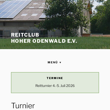
REITCLUB
HOHER ODENWALD E.V.
MENÜ ▼
STARTSEITE
TERMINE
Reitturnier 4.-5. Juli 2026
VEREIN
Wir über uns
REITANLAGE
Turnier