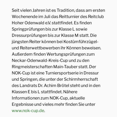
Vorstandschaft
Reitanlage
REITUNTERRICHT
Seit vielen Jahren ist es Tradition, dass am ersten
Vereinsjugend
Anfahrt
Wochenende im Juli das Reitturnier des Reitclub
Reitunterricht
VERANSTALTUNGEN
Mitglied werden
Hoher Odenwald e.V. stattfindet. Es finden
Schulpferde
Springprüfungen bis zur Klasse L sowie
Lehrgänge
REITPLATZBAU
Dressurprüfungen bis zur Klasse M statt. Die
jüngsten Reiter können bei Kostümführzügel-
Turnier
und Reiterwettbewerben ihr Können beweisen.
NEUIGKEITEN
Außerdem finden Wertungsprüfungen zum
Neckar-Odenwald-Kreis-Cup und zu den
TERMINE
Ringmeisterschaften Main-Tauber statt. Der
NOK-Cup ist eine Turniersportserie in Dressur
FÖRDERER UND SPONSOREN
und Springen, die unter der Schirmherrschaft
des Landrats Dr. Achim Brötel steht und in den
KONTAKT
Klassen E bis L stattfindet. Nähere
Informationen zum NOK-Cup, aktuelle
Ergebnisse und vieles mehr finden Sie unter
www.nok-cup.de
.