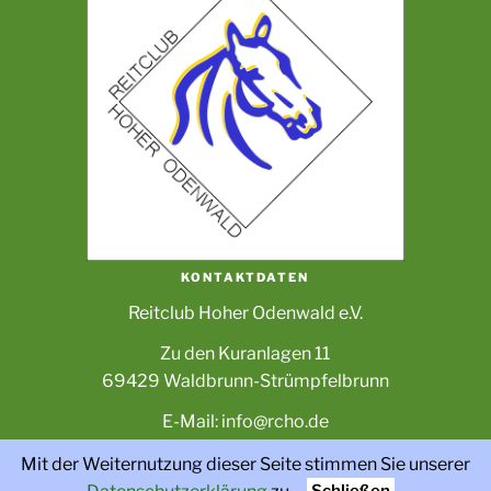
KONTAKTDATEN
Reitclub Hoher Odenwald e.V.
Zu den Kuranlagen 11
69429 Waldbrunn-Strümpfelbrunn
E-Mail: info@rcho.de
IMPRESSUM
Mit der Weiternutzung dieser Seite stimmen Sie unserer
1982 - 2026 © RCHO.DE